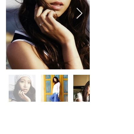
​細野恵梨子
Height 169cm Bust 78cm Waist 56cm
Hips 82cm Shoes 24.5cm